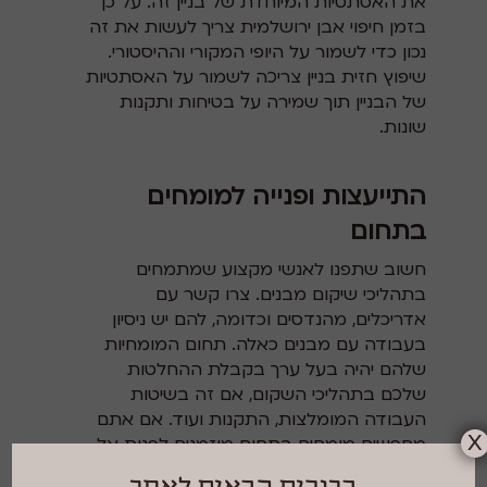
את האסתטיות המיוחדת של בניין זה. על כן
בזמן חיפוי אבן ירושלמית צריך לעשות את זה
נכון כדי לשמור על היופי המקורי וההיסטורי.
שיפוץ חזית בניין צריכה לשמור על האסתטיות
של הבניין תוך שמירה על בטיחות ותקנות
שונות.
התייעצות ופנייה למומחים
בתחום
חשוב שתפנו לאנשי מקצוע שמתמחים
בתהליכי
שיקום מבנים
. צרו קשר עם
אדריכלים, מהנדסים וכדומה, להם יש ניסיון
בעבודה עם מבנים כאלה. תחום המומחיות
שלהם יהיה בעל ערך בקבלת ההחלטות
שלכם בתהליכי השקום, אם זה בשיטות
העבודה המומלצות, התקנות ועוד. אם אתם
X
מחפשים מומחים בתחום מוזמנים לפנות אל
האבן השלישית.