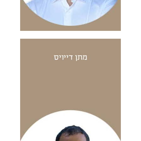
מתן דייויס
מתן דייויס
רס”ן (מיל’), בוגר קורס
חובלים, שירת במשך 8 שנים
כמפקד כלי שייט ומפקד
יחידת צוללים של חיל הים.
בתום שירותו הצבאי עבד
כסמנכ”ל בחברת השקעות
בתחום הספנות והוציא
לפועל עסקאות בכ-100
מיליון דולר. שותף בעסקי
נדל”ן בארה”ב ובארץ.