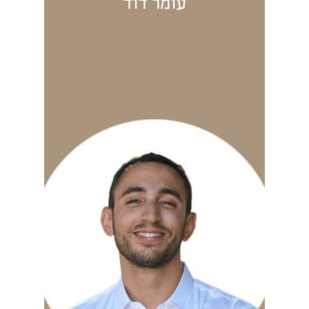
עומר דוד
עומר דוד
רס”ן (מיל’), בוגר קורס
חובלים, שירת 8 שנים בחיל
הים כקצין מכונות ראשי
בספינות הטילים.
בתום שירותו הצבאי ניהל
מפעל המייצר רכיבים
לתעשיות הבטחוניות, לבתי
חולים, למשרד הבטחון ועוד.
בוגר B.A מאוניברסיטת
חיפה, ותואר שני MBA
בהצטיינות באוניברסיטה
הפתוחה.