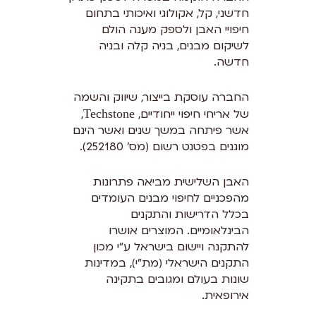
חדשני, קל, אקולוגי ואיכותי בתחום
חיפויי האבן ולספק מענה הולם
לשיקום מבנים, בניה קלה ובניה
חדשה.
החברה עוסקת בייצור, שיווק והשמה
של אריחי חיפוי ייחודיים,
Techstone
,
אשר פיתחה במשך שנים ואשר הינם
מוגנים בפטנט רשום (מס’ 252180).
האבן השלישית מביאה פתרונות
מהפכניים לחיפוי מבנים העומדים
בכלל הדרישות והתקנים
הבינלאומיים. המוצרים אושרו
להתקנה ויישום בישראל ע”י מכון
התקנים הישראלי (מת”י), במדינות
שונות בעולם ומגובים בתקינה
אירופאית.